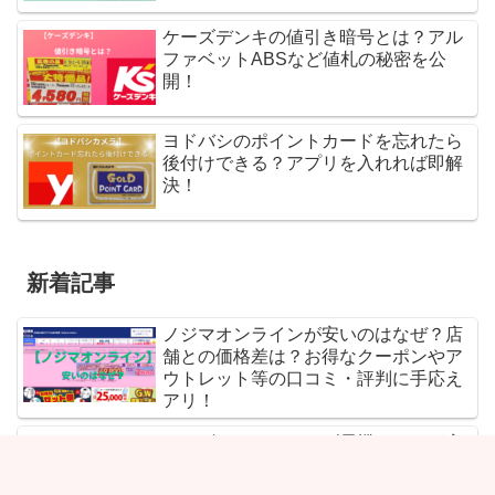
ケーズデンキの値引き暗号とは？アル
ファベットABSなど値札の秘密を公
開！
ヨドバシのポイントカードを忘れたら
後付けできる？アプリを入れれば即解
決！
新着記事
ノジマオンラインが安いのはなぜ？店
舗との価格差は？お得なクーポンやア
ウトレット等の口コミ・評判に手応え
アリ！
ケーズデンキとヤマダ電機どっちが安
い？値引きを比較！お得なのはどっ
ち？交渉の奥義が知りたい！