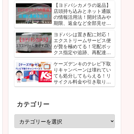
【ヨドバシカメラの返品】
店頭持ち込みとネット通販
の情報活用法！開封済みや
期限、返金など全部見せま
す！
ヨドバシは置き配に対応！
エクストリームサービス便
が贅を極めてる！宅配ボッ
クス指定や追跡、再配達、
時間などのホットな情報！
ケーズデンキのテレビ下取
りキャンペーンは壊れてい
ても処分してもらえる！リ
サイクル料金や引き取りの
みはどうなる？
カテゴリー