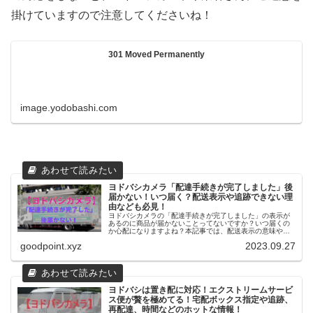
掛けていますので注意してくださいね！
301 Moved Permanently
image.yodobashi.com
ヨドバシカメラ「配達手続きが完了しました」後
届かない！いつ届く？配送表示や追跡できない理
由なども必見！
ヨドバシカメラの「配達手続きが完了しました」の表示が
あるのに商品が届かないことってないですか？いつ届くの
か心配になりますよね？本記事では、配送表示の意味や追
跡できない、追跡番号がない理由などご紹介しています。
goodpoint.xyz
2023.09.27
発送状況の確認方法も併せて参考にしてください。
ヨドバシは置き配に対応！エクストリームサービ
ス便が贅を極めてる！宅配ボックス指定や追跡、
再配達、時間などのホットな情報！