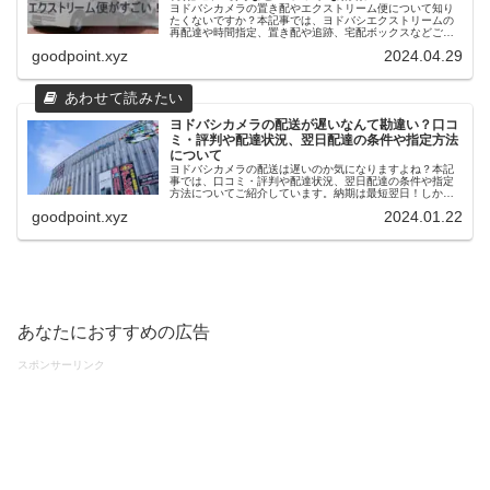
ヨドバシカメラの置き配やエクストリーム便について知り
たくないですか？本記事では、ヨドバシエクストリームの
再配達や時間指定、置き配や追跡、宅配ボックスなどご紹
介しています。早くて便利と評判のエクストリーム便のエ
goodpoint.xyz
2024.04.29
リア範囲や時間指定についてなども併せてご覧ください。
ヨドバシカメラの配送が遅いなんて勘違い？口コ
ミ・評判や配達状況、翌日配達の条件や指定方法
について
ヨドバシカメラの配送は遅いのか気になりますよね？本記
事では、口コミ・評判や配達状況、翌日配達の条件や指定
方法についてご紹介しています。納期は最短翌日！しかも
ポイント還元率10%、送料無料のヨドバシ・ドット・コム
goodpoint.xyz
2024.01.22
を利用しない手はありませんね！
あなたにおすすめの広告
スポンサーリンク