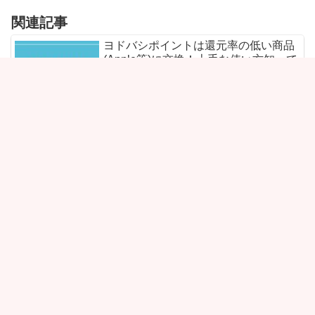
関連記事
ヨドバシポイントは還元率の低い商品
(Apple等)に交換！上手な使い方知って
お得に貯めよう！
ヨドバシのエアコンが安い時期と買っ
てはいけない時期とは？他に安く買え
る時期やアウトレット、オンラインも
ご紹介！
ヨドバシカメラのクリスマスセール
【2023】でプレゼント！おもちゃカタ
ログやツリーにカードと盛りだくさ
ん！ラッピングもお任せ！
【ヨドバシカメラの返品】店頭持ち込
みとネット通販の情報活用法！開封済
みや期限、返金など全部見せます！