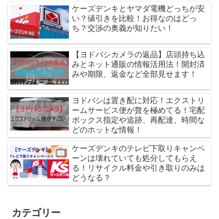
ケーズデンキとヤマダ電機どっちが安
い？値引きを比較！お得なのはどっ
ち？交渉の奥義が知りたい！
【ヨドバシカメラの返品】店頭持ち込
みとネット通販の情報活用法！開封済
みや期限、返金など全部見せます！
ヨドバシは置き配に対応！エクストリ
ームサービス便が贅を極めてる！宅配
ボックス指定や追跡、再配達、時間な
どのホットな情報！
ケーズデンキのテレビ下取りキャンペ
ーンは壊れていても処分してもらえ
る！リサイクル料金や引き取りのみは
どうなる？
カテゴリー