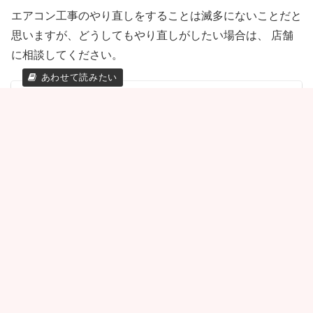
エアコン工事のやり直しをすることは滅多にないことだと
思いますが、どうしてもやり直しがしたい場合は、 店舗
に相談してください。
ケーズデンキでエアコンが安い時期はいつ？まと
め買いで2台目、4台目と値引きに！3台目は半
額！
ケーズデンキのエアコンが安い時期について知りたいです
か？本記事では、まとめ買いキャンペーンや値引き、エア
コンセール、支払い方法や分割払い、ボーナス一括払い、
返品などご紹介しています。3台まとめ買いした場合、一番
goodpoint.xyz
2023.10.25
安い機種に「半額」が適用されるという点は注目です！
エアコンの下取りはケーズデンキでやってる？取
り外し処分や引き取り、リサイクル料金、買い替
えセールなど解説！
ケーズデンキのエアコン下取り・買取について知りたくな
いですか？本記事では、引き取り回収、リサイクル料金、
ケーズ以外の処分方法、買い替えセールなどご紹介してい
ます。エアコンは、自分で撤去しようとせず、リサイクル
goodpoint.xyz
2023.12.19
法に基づいて処分することをおすすめします。
ケーズデンキのエアコンクリーニングの料金や評
判、メリット・デメリットについて