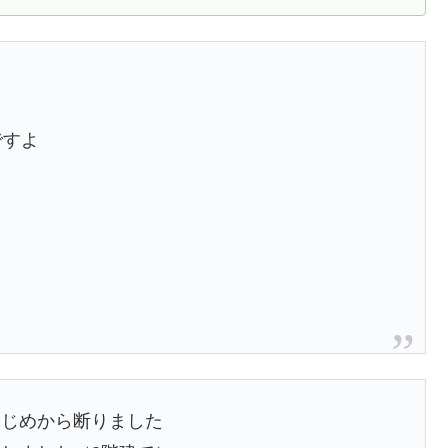
はじめから断りました
しました（3階建て）
でしたがスペックはケーズデンキ方が上でした
7)
November 9, 2021
数5300円おまけに成功?