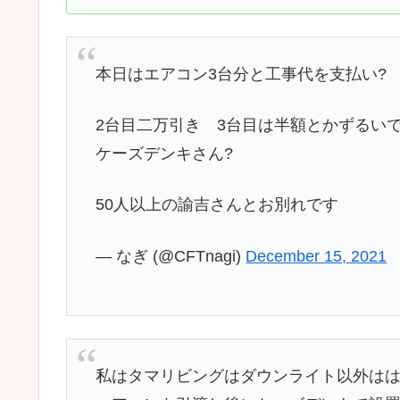
私はタマリビングはダウンライト以外は
エアコンも引渡し後にケーズデンキで設置
工事費含めて値段はあまり変わりません
（最新モデルのため）
— たっきー【関活中】 (@osakatokyo199
エアコン代の支払い本日完了?
最後の悪あがきでお値切りしたら工事代の端
ありがとうございますケーズデンキ?
後は設置日に雨が降りませんよーに?