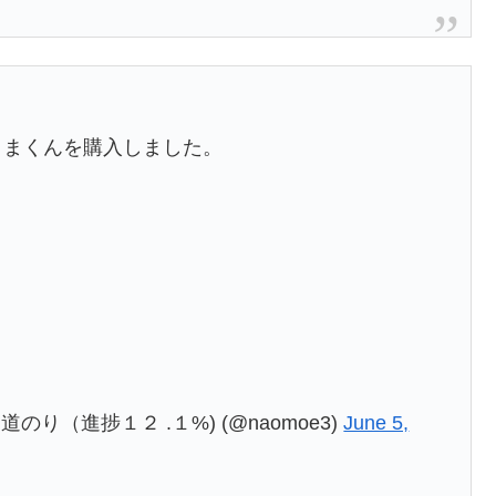
のり（進捗１２ .１%) (@naomoe3)
June 5,
ーズデンキでエアコン買って取り付け工事しても
る。余計なところに触らないし素早いし、掃除機
ってはいけない。
FXReN)
May 30, 2021
ンを注文したんだけど最速で９日の土曜日に工事