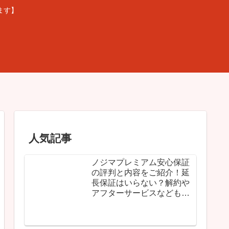
ます】
人気記事
ノジマプレミアム安心保証
の評判と内容をご紹介！延
長保証はいらない？解約や
アフターサービスなどもな
ど解説！
ケーズデンキの返品は開封
済みでもOK？間違えた場合