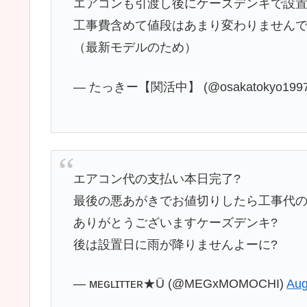
— ᴍᴇɢʟɪᴛᴛᴇʀ★Ü (@MEGxMOMOCHI)
Aug
今日は誕生日月が2000円引き
となるケーズデンキで10畳用エアコン白
去年の発売機種ですが工事費込で
78,000円とお安くして貰いました。
(ˊᵕˋ;)
後は私が死ぬまで30年
動いてくれたら白くまくん
は私の戦友です｡