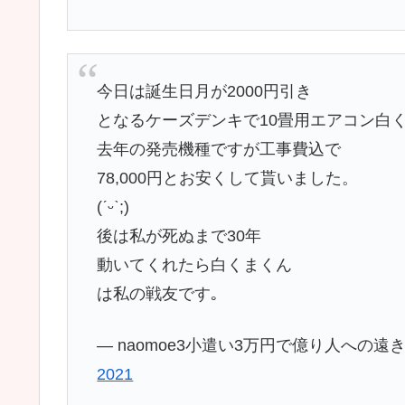
— naomoe3小遣い3万円で億り人への遠き道
2021
英語全然関係なくて恐縮なんだけど、ケ
らってて、その仕事ぶりが素晴らしすぎ
までかけてくれてる。これが普通だと思
— こっそり@外国語学習 (@ZZX9QocmlC
ケーズデンキのネットショップでエアコ