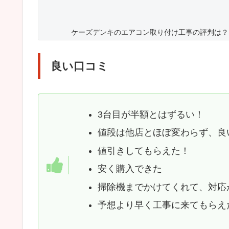
予想より早く工事に来てもらえ
本日はエアコン3台分と工事代を支払い?
2台目二万引き 3台目は半額とかずるい
ケーズデンキさん?
50人以上の諭吉さんとお別れです
— なぎ (@CFTnagi)
December 15, 2021