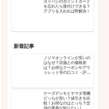
はなぜ？店舗との価格差
は？お得なクーポンやアウ
トレット等の口コミ・評判
に手応えアリ！
ケーズデンキとヤマダ電機
どっちが安い？値引きを比
較！お得なのはどっち？交
渉の奥義が知りたい！
【ヨドバシカメラの返品】
店頭持ち込みとネット通販
の情報活用法！開封済みや
期限、返金など全部見せま
す！
ヨドバシは置き配に対応！
エクストリームサービス便
が贅を極めてる！宅配ボッ
クス指定や追跡、再配達、
時間などのホットな情報！
ケーズデンキのテレビ下取
りキャンペーンは壊れてい
ても処分してもらえる！リ
サイクル料金や引き取りの