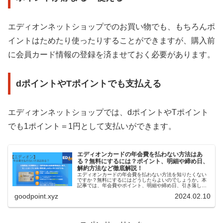
エディオンネットショップでのお買い物でも、もちろんポ
イントはためたり使ったりすることができますが、購入前
に会員カード情報の登録を済ませておく必要があります。
dポイントやTポイントでも支払える
エディオンネットショップでは、dポイントやTポイント
でも1ポイント＝1円として支払いができます。
エディオンカードの年会費を払わない方法はあ
る？無料にするには？ポイント、明細や締め日、
解約方法など徹底解説！
エディオンカードの年会費を払わない方法を知りたくない
ですか？無料にするにはどうしたらよいのでしょうか。本
記事では、年会費やポイント、明細や締め日、引き落し
日、暗証番号確認方法やカードの紛失・再発行、住所変更
goodpoint.xyz
2024.02.10
や解約、あんしん保証カード、IDカードなどご紹介してい
ます。